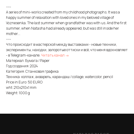
-----
A series of mini-works created from my childhood photographs. It was a
happy summer of relaxation with loved ones in my beloved village of
Voznesenka. The last summer when grandfather was with us. And the first
summer, when Natasha had already appeared, but was still inside her
mother...
-----
Что происходит в мастерской между выставками - новые техники,
эксперименты, находки, запоротые оттиски и всё, что меня вдохновляет
- в Telegram-канале.
Читать канал →
Материал: Бумага / Paper
Год создания: 2024
Категория: Станковая графика
Техника: коллаж, акварель, карандаш / collage, watercolor, pencil
Price in Euro: 50 EURO
wht: 210x210x1 mm
Weight: 1000 g