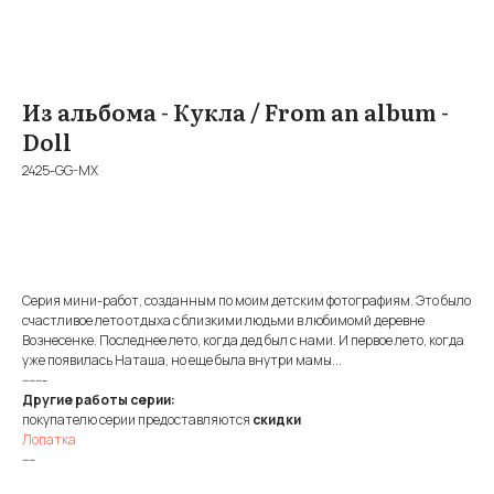
Из альбома - Кукла / From an album -
Doll
2425-GG-MX
BUY NOW
Серия мини-работ, созданным по моим детским фотографиям. Это было
счастливое лето отдыха с близкими людьми в любимомй деревне
Вознесенке. Последнее лето, когда дед был с нами. И первое лето, когда
уже появилась Наташа, но еще была внутри мамы...
-------
Другие работы серии:
покупателю серии предоставляются
скидки
Лопатка
----