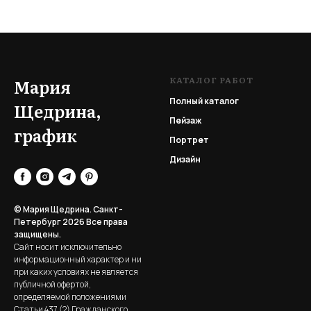
КАТАЛОГ РАБОТ
Мария
Полный каталог
Щедрина,
Пейзаж
график
Портрет
Дизайн
© Мария Щедрина. Санкт-
Петербург 2026
Все права
защищены.
Сайт носит исключительно
информационный характер и ни
при каких условиях не является
публичной офертой,
определяемой положениями
Статьи 437 (2) Гражданского