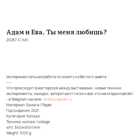
Адам и Ева. Ты меня любишь?
20287-C-MX
BUY NOW
экспериментальная работа по сюжету из Ветхого завета
-----
Что происходит в мастерской между выставками - новые техники,
эксперименты, находки, запоротые оттиски и всё, что меня вдохновляет
- в Telegram-канале.
Читать канал →
Материал: Бумага / Paper
Год создания: 2021
Категория: Коллаж
Техника: коллаж / collage
wht: 340x490x1 mm
Weight: 1000 g