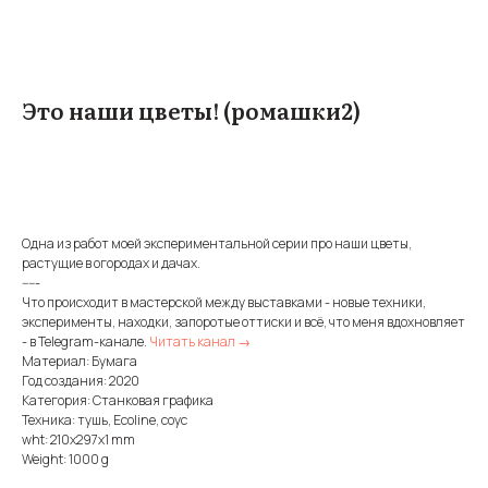
Это наши цветы! (ромашки2)
BUY NOW
Одна из работ моей экспериментальной серии про наши цветы,
растущие в огородах и дачах.
-----
Что происходит в мастерской между выставками - новые техники,
эксперименты, находки, запоротые оттиски и всё, что меня вдохновляет
- в Telegram-канале.
Читать канал →
Материал: Бумага
Год создания: 2020
Категория: Станковая графика
Техника: тушь, Ecoline, соус
wht: 210x297x1 mm
Weight: 1000 g