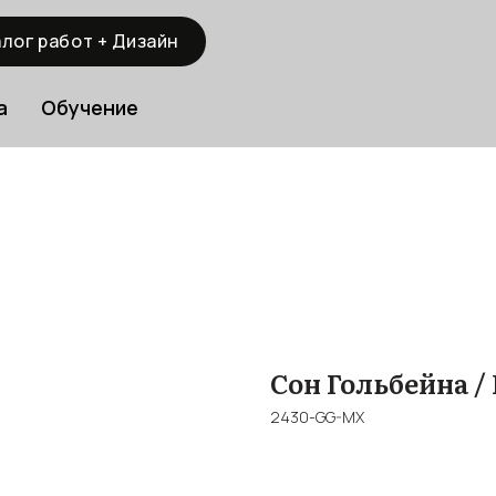
лог работ + Дизайн
а
Обучение
Сон Гольбейна /
2430-GG-MX
BUY NOW