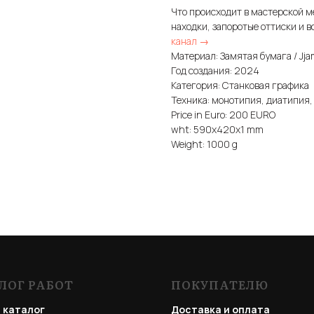
Что происходит в мастерской м
находки, запоротые оттиски и в
канал →
Материал: Замятая бумага / Jj
Год создания: 2024
Категория: Станковая графика
Техника: монотипия, диатипия, м
Price in Euro: 200 EURO
wht: 590x420x1 mm
Weight: 1000 g
ЛОГ РАБОТ
ПОКУПАТЕЛЮ
 каталог
Доставка и оплата