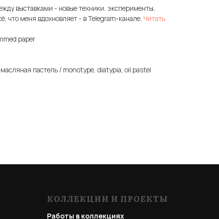
ежду выставками - новые техники, эксперименты,
сё, что меня вдохновляет - в Telegram-канале.
Читать
ammed paper
асляная пастель / monotype, diatypia, oil pastel
КОЛЛЕКЦИИ И ПРОЕКТЫ
Работы в коллекциях