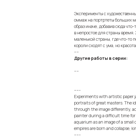
Эксперименты с художественны
оммаж на портртеты больших ма
образ иначе, добавив сюда что
в непростое для страны время. 
маленькой страны, где что-то 
короли сходят с ума, но красот
----
Другие работы в серии:
----
-----
Experiments with artistic paper 
portraits of great masters. The i
through the image differently, a
painter during a difficult time fo
aquarium as an image of a small
empires are born and collapse, k
-----