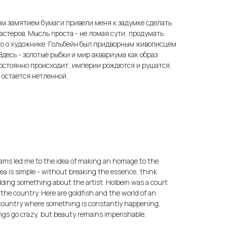
м замятием бумаги привели меня к задумке сделать
стеров. Мысль проста - не ломая сути, продумать
-то о художнике. Гольбейн был придворным живописцем
Здесь - золотые рыбки и мир аквариума как образ
постоянно происходит, империи рождются и рушатся,
а остается нетленной.
jams led me to the idea of making an homage to the
dea is simple - without breaking the essence, think
dding something about the artist. Holbein was a court
r the country. Here are goldfish and the world of an
 country where something is constantly happening,
ings go crazy, but beauty remains imperishable.