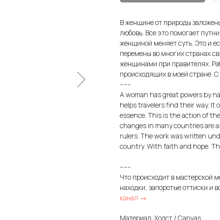
В женщине от природы заложены
любовь. Все это помогает путни
женщиной меняет суть. Это и е
перемены во многих странах с
женщинами при правителях. Ра
происходящих в моей стране. С
-----
A woman has great powers by natur
helps travelers find their way. 
essence. This is the action of th
changes in many countries are a
rulers. The work was written unde
country. With faith and hope. Th
-----
Что происходит в мастерской м
находки, запоротые оттиски и в
канал →
Материал: Холст / Canvas