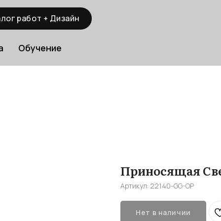
лог работ + Дизайн
а
Обучение
Приносящая Свет
Артикул:
22140-GG-OP
Нет в наличии