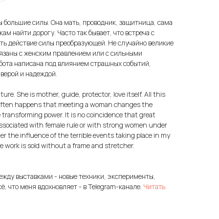
 большие силы. Она мать, проводник, защитница, сама
кам найти дорогу. Часто так бывает, что встреча с
сть действие силы преобразующей. Не случайно великие
вязаны с женским правлением или с сильными
бота написана под влиянием страшных событий,
 верой и надеждой.
e. She is mother, guide, protector, love itself. All this
It often happens that meeting a woman changes the
e transforming power. It is no coincidence that great
ssociated with female rule or with strong women under
r the influence of the terrible events taking place in my
e work is sold without a frame and stretcher.
ежду выставками - новые техники, эксперименты,
сё, что меня вдохновляет - в Telegram-канале.
Читать