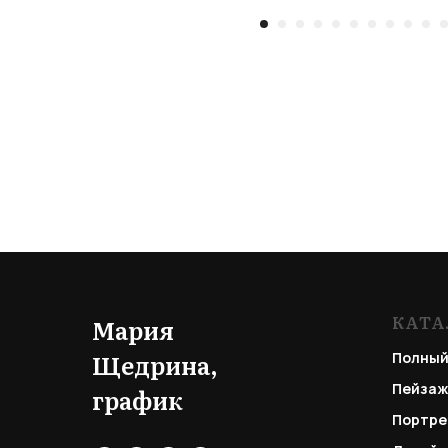
КАТА
Мария
Щедрина,
Полный
Пейзаж
график
Портре