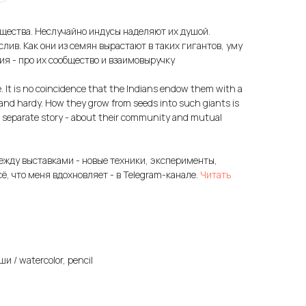
щества. Неслучайно индусы наделяют их душой.
лив. Как они из семян вырастают в таких гигантов, уму
я - про их сообщество и взаимовыручку
e. It is no coincidence that the Indians endow them with a
 and hardy. How they grow from seeds into such giants is
 separate story - about their community and mutual
ежду выставками - новые техники, эксперименты,
сё, что меня вдохновляет - в Telegram-канале.
Читать
и / watercolor, pencil