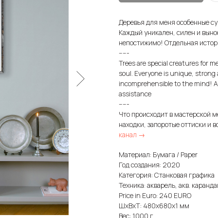
Деревья для меня особенные су
Каждый уникален, силен и вынос
непостижимо! Отдельная истори
-----
Trees are special creatures for m
soul. Everyone is unique, strong
incomprehensible to the mind! A
assistance
-----
Что происходит в мастерской м
находки, запоротые оттиски и в
канал →
Материал: Бумага / Paper
Год создания: 2020
Категория: Станковая графика
Техника: акварель, акв. карандаш
Price in Euro: 240 EURO
ШxВxТ: 480x680x1 мм
Вес: 1000 г