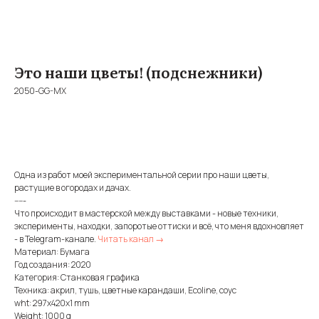
Это наши цветы! (подснежники)
2050-GG-MX
BUY NOW
Одна из работ моей экспериментальной серии про наши цветы,
растущие в огородах и дачах.
-----
Что происходит в мастерской между выставками - новые техники,
эксперименты, находки, запоротые оттиски и всё, что меня вдохновляет
- в Telegram-канале.
Читать канал →
Материал: Бумага
Год создания: 2020
Категория: Станковая графика
Техника: акрил, тушь, цветные карандаши, Ecoline, соус
wht: 297x420x1 mm
Weight: 1000 g