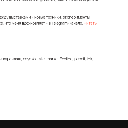
ежду выставками - новые техники, эксперименты,
сё, что меня вдохновляет - в Telegram-канале.
Читать
. карандаш, соус /acrylic, marker Ecoline, pencil, ink,