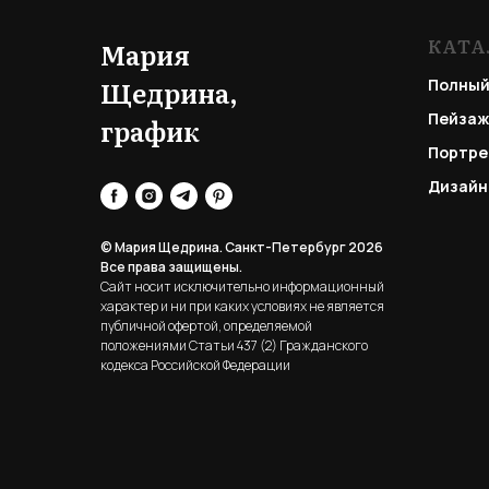
КАТА
Мария
Щедрина,
Полный
Пейзаж
график
Портре
Дизайн
© Мария Щедрина. Санкт-Петербург 2026
Все права защищены.
Сайт носит исключительно информационный
характер и ни при каких условиях не является
публичной офертой, определяемой
положениями Статьи 437 (2) Гражданского
кодекса Российской Федерации