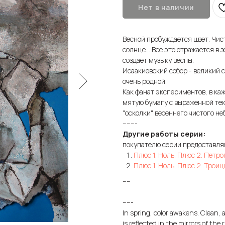
Нет в наличии
Весной пробуждается цвет. Чист
солнце... Все это отражается в 
создает музыку весны.
Исаакиевский собор - великий 
очень родной.
Как фанат экспериментов, в каж
мятую бумагу с выраженной тек
"осколки" весеннего чистого не
-------
Другие работы серии:
покупателю серии предоставл
Плюс 1. Ноль. Плюс 2. Петр
Плюс 1. Ноль. Плюс 2. Троиц
----
-----
In spring, color awakens. Clean, ai
is reflected in the mirrors of the