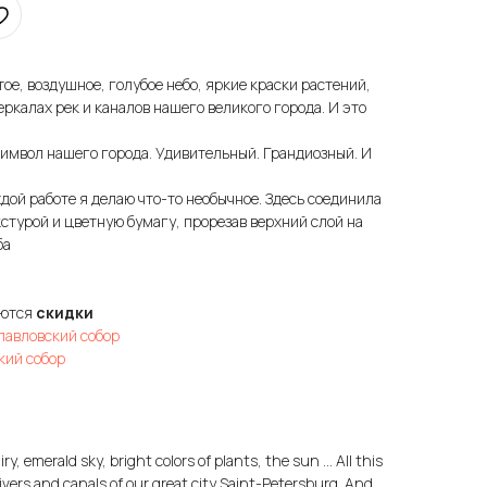
ое, воздушное, голубое небо, яркие краски растений,
зеркалах рек и каналов нашего великого города. И это
символ нашего города. Удивительный. Грандиозный. И
дой работе я делаю что-то необычное. Здесь соединила
стурой и цветную бумагу, прорезав верхний слой на
ба
яются
скидки
опавловский собор
кий собор
ry, emerald sky, bright colors of plants, the sun ... All this
 rivers and canals of our great city Saint-Petersburg. And