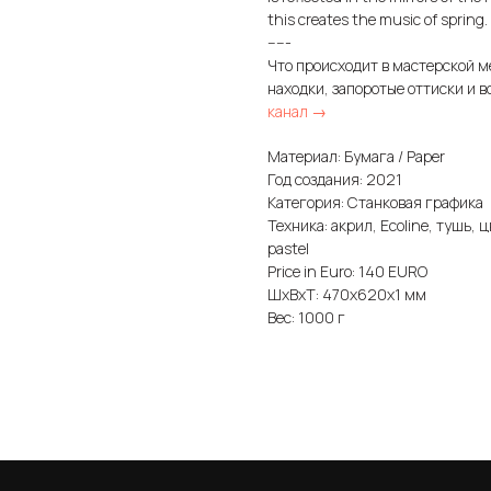
this creates the music of spring.
-----
Что происходит в мастерской м
находки, запоротые оттиски и в
канал →
Материал: Бумага / Paper
Год создания: 2021
Категория: Станковая графика
Техника: акрил, Ecoline, тушь, цв
pastel
Price in Euro: 140 EURO
ШxВxТ: 470x620x1 мм
Вес: 1000 г