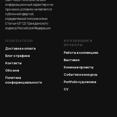
информационный характер и ни
при каких условиях не является
публичной офертой,
определяемой положениями
Статьи 437 (2) Гражданского
кодекса Российской Федерации
ПОКУПАТЕЛЮ
КОЛЛЕКЦИИ И
ПРОЕКТЫ
Доставка и оплата
Работы в коллекциях
Блог о графике
Выставки
Контакты
Книжные проекты
Обо мне
События и конкурсы
Политика
Portfolio
художника
конфиденциальности
CV