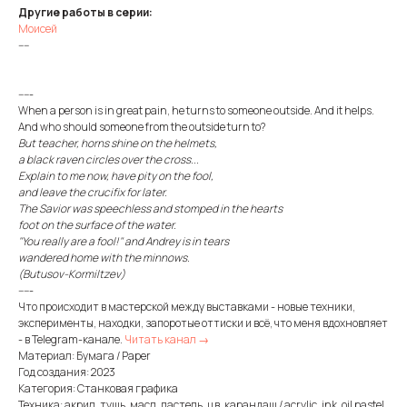
Другие работы в серии:
Моисей
----
-----
When a person is in great pain, he turns to someone outside. And it helps.
And who should someone from the outside turn to?
But teacher, horns shine on the helmets,
a black raven circles over the cross...
Explain to me now, have pity on the fool,
and leave the crucifix for later.
The Savior was speechless and stomped in the hearts
foot on the surface of the water.
"You really are a fool!" and Andrey is in tears
wandered home with the minnows.
(Butusov-Kormiltzev)
-----
Что происходит в мастерской между выставками - новые техники,
эксперименты, находки, запоротые оттиски и всё, что меня вдохновляет
- в Telegram-канале.
Читать канал →
Материал: Бумага / Paper
Год создания: 2023
Категория: Станковая графика
Техника: акрил, тушь, масл. пастель, цв. карандаш / acrylic, ink, oil pastel,