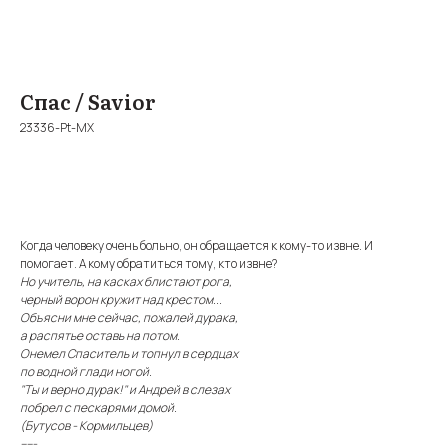
Спас / Savior
23336-Pt-MX
BUY NOW
Когда человеку очень больно, он обращается к кому-то извне. И
помогает. А кому обратиться тому, кто извне?
Но учитель, на касках блистают рога,
черный ворон кружит над крестом...
Объясни мне сейчас, пожалей дурака,
а распятье оставь на потом.
Онемел Спаситель и топнул в сердцах
по водной глади ногой.
"Ты и верно дурак!" и Андрей в слезах
побрел с пескарями домой.
(Бутусов - Кормильцев)
-----