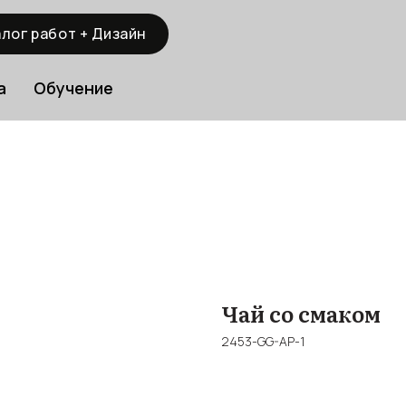
лог работ + Дизайн
а
Обучение
Чай со смаком
2453-GG-AP-1
BUY NOW