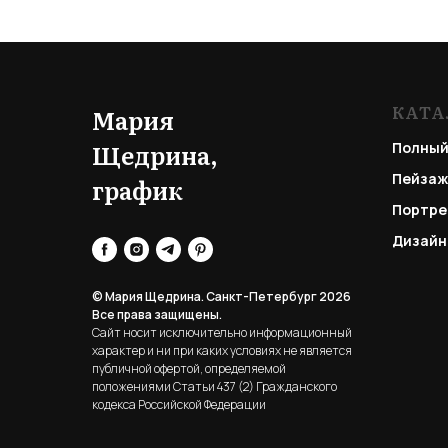
КАТА
Мария
Щедрина,
Полный
Пейзаж
график
Портре
Дизайн
© Мария Щедрина. Санкт-Петербург 2026
Все права защищены.
Сайт носит исключительно информационный
характер и ни при каких условиях не является
публичной офертой, определяемой
положениями Статьи 437 (2) Гражданского
кодекса Российской Федерации