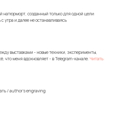
й натюрморт, созданный только для одной цели:
 с утра и далее не останавливаясь
ежду выставками - новые техники, эксперименты,
сё, что меня вдохновляет - в Telegram-канале.
Читать
ть / author's engraving