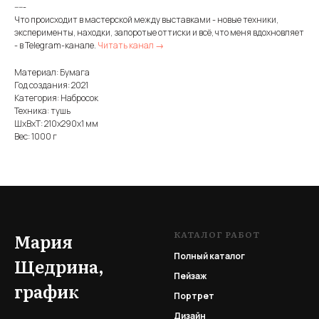
-----
Что происходит в мастерской между выставками - новые техники,
эксперименты, находки, запоротые оттиски и всё, что меня вдохновляет
- в Telegram-канале.
Читать канал →
Материал: Бумага
Год создания: 2021
Категория: Набросок
Техника: тушь
ШxВxТ: 210x290x1 мм
Вес: 1000 г
КАТАЛОГ РАБОТ
Мария
Полный каталог
Щедрина,
Пейзаж
график
Портрет
Дизайн