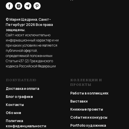
© Мария Щедрина. Санкт-
Петербург 2026
Все права
защищены.
Сайт носит исключительно
информационный характер и ни
при каких условиях не является
публичной офертой,
определяемой положениями
Статьи 437 (2) Гражданского
кодекса Российской Федерации
ПОКУПАТЕЛЮ
КОЛЛЕКЦИИ И
ПРОЕКТЫ
Доставка и оплата
Работы в коллекциях
Блог о графике
Выставки
Контакты
Книжные проекты
Обо мне
События и конкурсы
Политика
Portfolio
художника
конфиденциальности