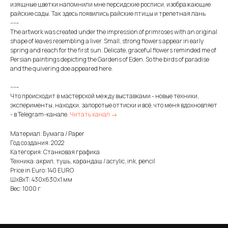
изящные цветки напомнили мне персидские росписи, изображающие
райские сады. Так здесь появились райские птицы и трепетная лань
-----
The artwork was created under the impression of primroses with an original
shape of leaves resembling a liver. Small, strong flowers appear in early
spring and reach for the first sun. Delicate, graceful flowers reminded me of
Persian paintings depicting the Gardens of Eden. So the birds of paradise
and the quivering doe appeared here.
-----
Что происходит в мастерской между выставками - новые техники,
эксперименты, находки, запоротые оттиски и всё, что меня вдохновляет
- в Telegram-канале.
Читать канал →
Материал: Бумага / Paper
Год создания: 2022
Категория: Станковая графика
Техника: акрил, тушь, карандаш / acrylic, ink, pencil
Price in Euro: 140 EURO
ШxВxТ: 430x630x1 мм
Вес: 1000 г