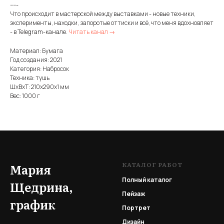
-----
Что происходит в мастерской между выставками - новые техники,
эксперименты, находки, запоротые оттиски и всё, что меня вдохновляет
- в Telegram-канале.
Читать канал →
Материал: Бумага
Год создания: 2021
Категория: Набросок
Техника: тушь
ШxВxТ: 210x290x1 мм
Вес: 1000 г
КАТАЛОГ РАБОТ
Мария
Полный каталог
Щедрина,
Пейзаж
график
Портрет
Дизайн