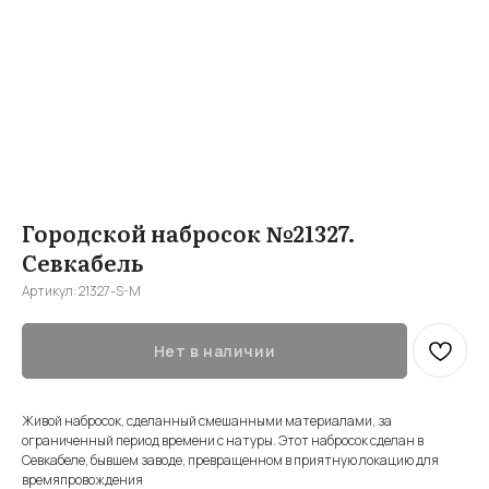
Городской набросок №21327.
Севкабель
Артикул:
21327-S-M
Нет в наличии
Живой набросок, сделанный смешанными материалами, за
ограниченный период времени с натуры. Этот набросок сделан в
Севкабеле, бывшем заводе, превращенном в приятную локацию для
времяпровождения