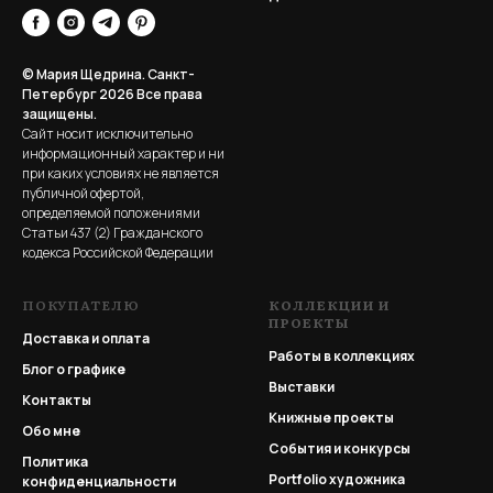
© Мария Щедрина. Санкт-
Петербург 2026
Все права
защищены.
Сайт носит исключительно
информационный характер и ни
при каких условиях не является
публичной офертой,
определяемой положениями
Статьи 437 (2) Гражданского
кодекса Российской Федерации
ПОКУПАТЕЛЮ
КОЛЛЕКЦИИ И
ПРОЕКТЫ
Доставка и оплата
Работы в коллекциях
Блог о графике
Выставки
Контакты
Книжные проекты
Обо мне
События и конкурсы
Политика
Portfolio
художника
конфиденциальности