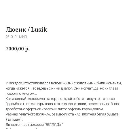
Люсик / Lusik
2310-Pt-MNR
р.
7000,00
Купить
У каждого, кто сталкивался в своей жизни с животными, были моменты,
когда кажется, что ведешь с ними диалог. Они молчат, да, но их глаза
говорят о многом...
Как заядлый экспериментатор, в каждой работе я ищу что-то новое.
Здесь богатые текстуры дала техника монотипии, все остальное было
доработано офортной краской и литографским карандашом.
Размер печатного поля - А4, размер листа - А3, плотная белая бумага
(ватман).
Является частью серии "ВЗГЛЯДЫ"