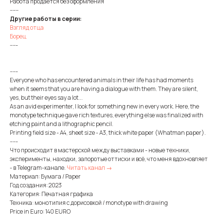
Работа продается без оформления
------
Другие работы в серии:
Взгляд отца
Борец
-----
-----
Everyone who has encountered animals in their life has had moments
when it seems that you are having a dialogue with them. They are silent,
yes, but their eyes say a lot...
As an avid experimenter, I look for something new in every work. Here, the
monotype technique gave rich textures, everything else was finalized with
etching paint and a lithographic pencil.
Printing field size - A4, sheet size - A3, thick white paper (Whatman paper).
-----
Что происходит в мастерской между выставками - новые техники,
эксперименты, находки, запоротые оттиски и всё, что меня вдохновляет
- в Telegram-канале.
Читать канал →
Материал: Бумага / Paper
Год создания: 2023
Категория: Печатная графика
Техника: монотипия с дорисовкой / monotype with drawing
Price in Euro: 140 EURO