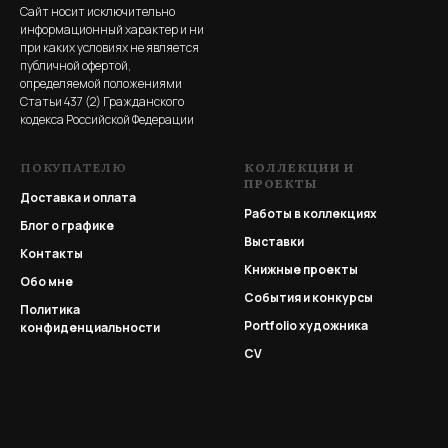
Сайт носит исключительно
информационный характер и ни
при каких условиях не является
публичной офертой,
определяемой положениями
Статьи 437 (2) Гражданского
кодекса Российской Федерации
ПОКУПАТЕЛЮ
КОЛЛЕКЦИИ И
ПРОЕКТЫ
Доставка и оплата
Работы в коллекциях
Блог о графике
Выставки
Контакты
Книжные проекты
Обо мне
События и конкурсы
Политика
Portfolio
художника
конфиденциальности
CV