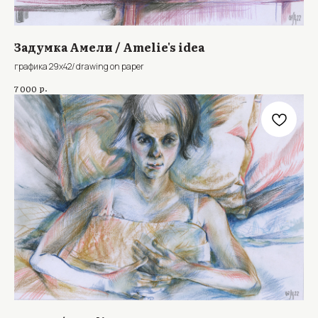
Задумка Амели / Amelie's idea
графика 29х42/ drawing on paper
р.
7 000