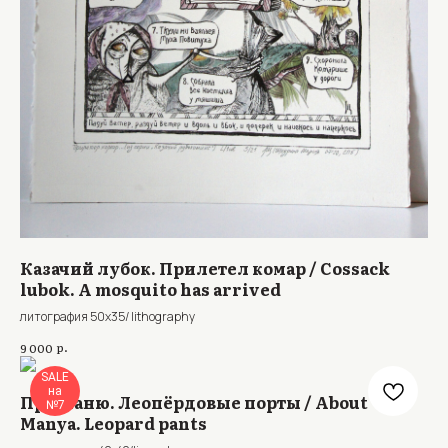
Казачий лубок. Прилетел комар / Cossack
lubok. A mosquito has arrived
литография 50x35/ lithography
р.
9 000
SALE
на
Про Маню. Леопёрдовые порты / About
№7
Manya. Leopard pants