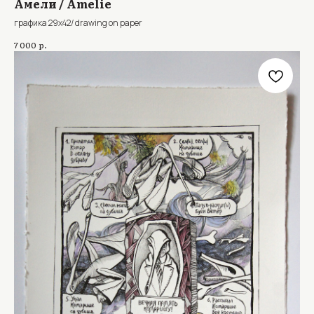
Амели / Amelie
графика 29х42/ drawing on paper
р.
7 000