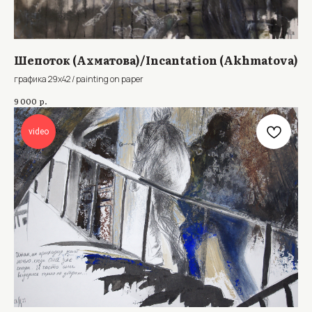
Шепоток (Ахматова)/Incantation (Akhmatova)
графика 29х42 / painting on paper
р.
9 000
video