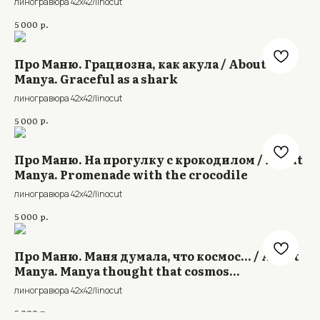
линогравюра 42x42/linocut
р.
5 000
Про Маню. Грациозна, как акула / About
Manya. Graceful as a shark
линогравюра 42x42/linocut
р.
5 000
Про Маню. На прогулку с крокодилом / About
Manya. Promenade with the crocodile
линогравюра 42x42/linocut
р.
5 000
Про Маню. Маня думала, что космос... / About
Manya. Manya thought that cosmos...
линогравюра 42x42/linocut
р.
5 000