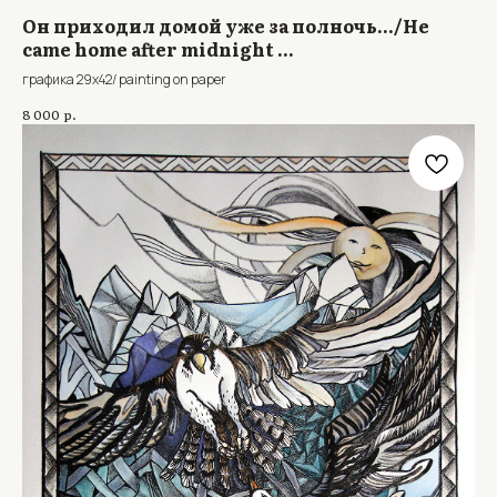
Он приходил домой уже за полночь.../He
came home after midnight ...
графика 29х42/ painting on paper
р.
8 000