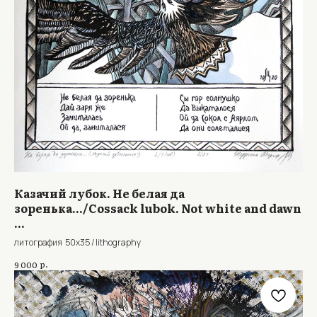
Казачий лубок. Не белая да
зоренька.../Cossack lubok. Not white and dawn
...
литография 50x35 / lithography
р.
9 000