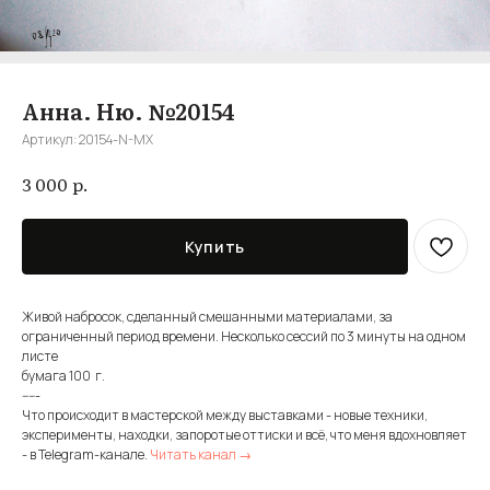
Анна. Ню. №20154
Артикул:
20154-N-MX
р.
3 000
Купить
Живой набросок, сделанный смешанными материалами, за
ограниченный период времени. Несколько сессий по 3 минуты на одном
листе
бумага 100 г.
-----
Что происходит в мастерской между выставками - новые техники,
эксперименты, находки, запоротые оттиски и всё, что меня вдохновляет
- в Telegram-канале.
Читать канал →