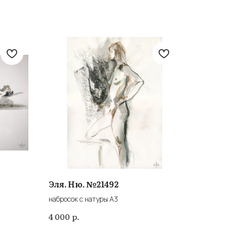
Эля. Ню. №21492
набросок с натуры А3
р.
4 000