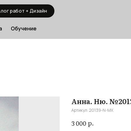
лог работ + Дизайн
а
Обучение
Анна. Ню. №201
Артикул:
20139-N-MX
р.
3 000