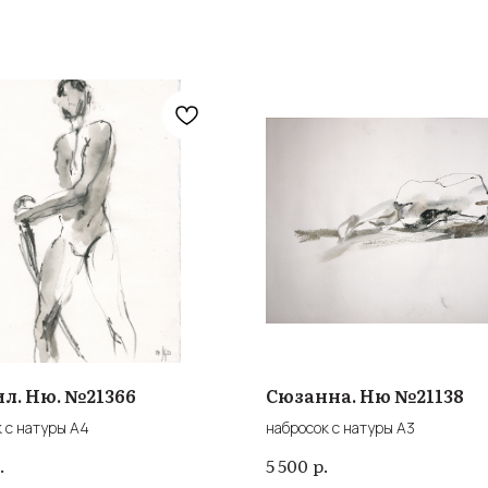
л. Ню. №21366
Сюзанна. Ню №21138
 с натуры А4
набросок с натуры А3
.
р.
5 500