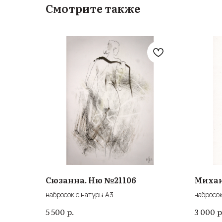
Смотрите также
Сюзанна. Ню №21106
Михаи
набросок с натуры А3
набросок
р.
р
5 500
3 000