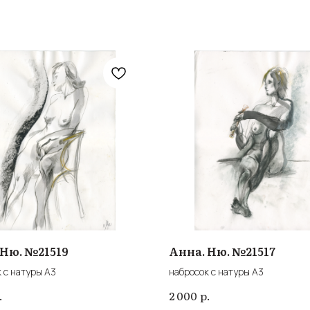
 Ню. №21519
Анна. Ню. №21517
 с натуры А3
набросок с натуры А3
.
р.
2 000