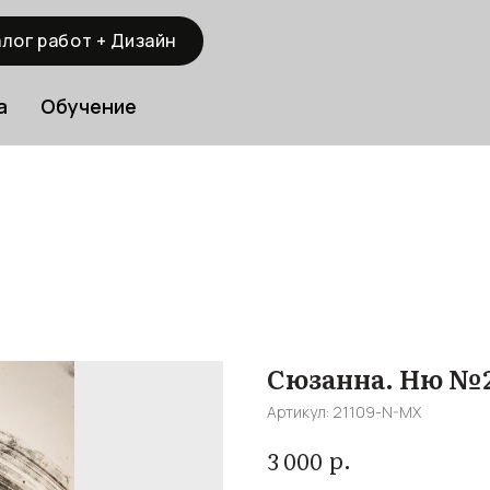
лог работ + Дизайн
а
Обучение
Сюзанна. Ню №2
Артикул:
21109-N-MX
р.
3 000