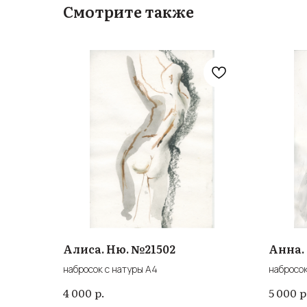
Смотрите также
Алиса. Ню. №21502
Анна.
набросок с натуры А4
набросок
р.
р
4 000
5 000