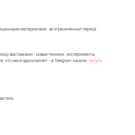
ешанными материалами, за ограниченный период
ежду выставками - новые техники, эксперименты,
сё, что меня вдохновляет - в Telegram-канале.
Читать
пастель