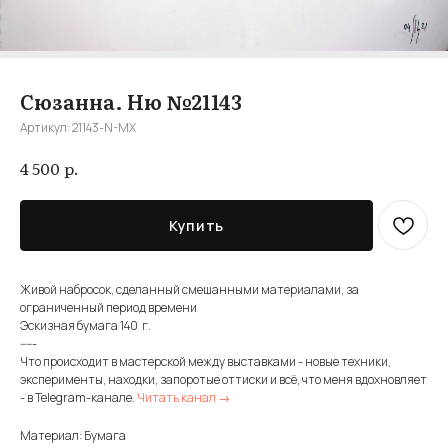
Сюзанна. Ню №21143
Артикул:
21143-N-MX
р.
4 500
Купить
Живой набросок, сделанный смешанными материалами, за
ограниченный период времени
Эскизная бумага 140 г.
-----
Что происходит в мастерской между выставками - новые техники,
эксперименты, находки, запоротые оттиски и всё, что меня вдохновляет
- в Telegram-канале.
Читать канал →
Материал: Бумага