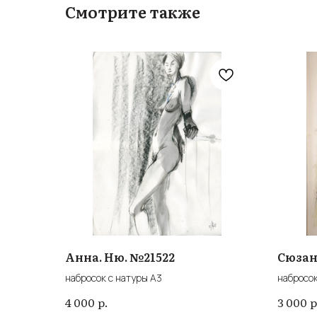
Смотрите также
Анна. Ню. №21522
Сюзан
набросок с натуры А3
набросок
р.
р
4 000
3 000