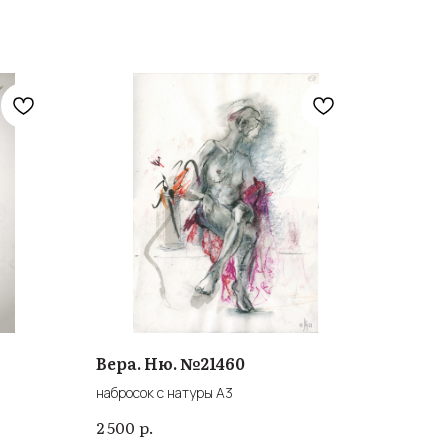
Вера. Ню. №21460
набросок с натуры А3
р.
2 500