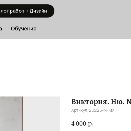
лог работ + Дизайн
а
Обучение
Виктория. Ню. 
Артикул:
20226-N-MX
р.
4 000