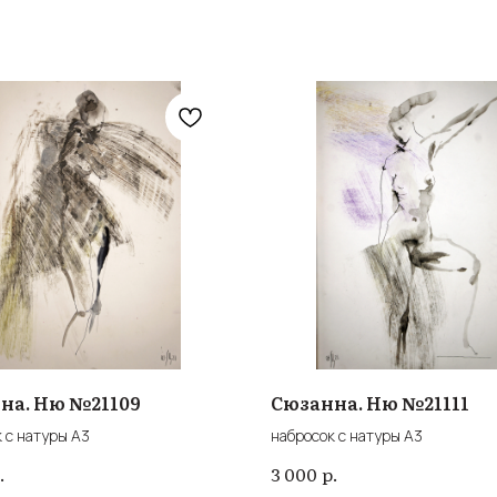
на. Ню №21109
Сюзанна. Ню №21111
 с натуры А3
набросок с натуры А3
.
р.
3 000