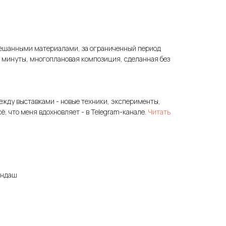
ешанными материалами, за ограниченный период
3 минуты, многоплановая композиция, сделанная без
ежду выставками - новые техники, эксперименты,
сё, что меня вдохновляет - в Telegram-канале.
Читать
андаш