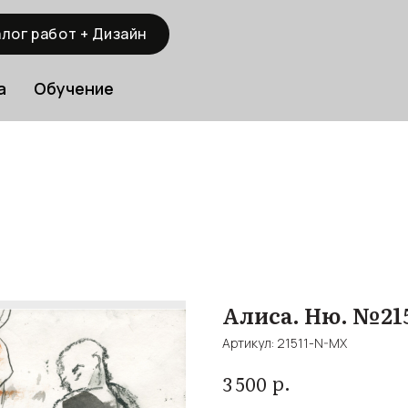
лог работ + Дизайн
а
Обучение
Алиса. Ню. №21
Артикул:
21511-N-MX
р.
3 500