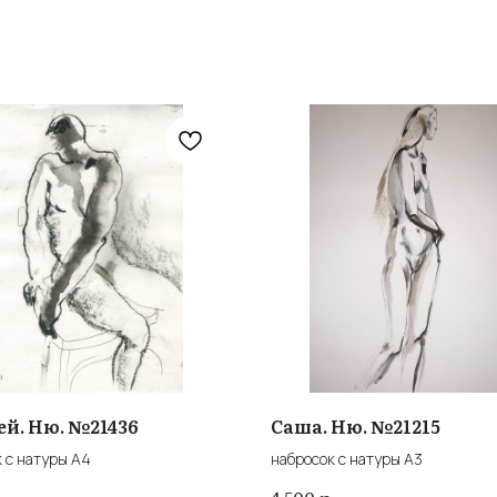
ей. Ню. №21436
Саша. Ню. №21215
 с натуры А4
набросок с натуры А3
.
р.