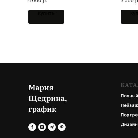
4 000
3 000
Купить
Ку
КАТА
Мария
Щедрина,
Полный
Пейзаж
график
Портре
Дизайн