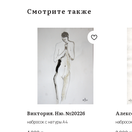
Смотрите также
Виктория. Ню. №20226
Алекс
набросок с натуры А4
набросок
р.
р