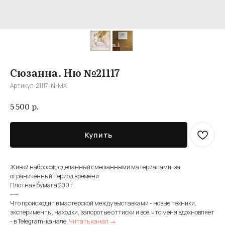
Сюзанна. Ню №21117
Артикул:
21117-N-MX
р.
5 500
Купить
Живой набросок, сделанный смешанными материалами, за
ограниченный период времени
Плотная бумага 200 г.
-----
Что происходит в мастерской между выставками - новые техники,
эксперименты, находки, запоротые оттиски и всё, что меня вдохновляет
- в Telegram-канале.
Читать канал →