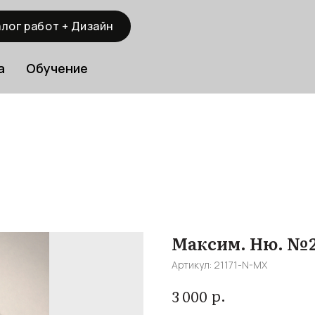
лог работ + Дизайн
а
Обучение
Максим. Ню. №2
Артикул:
21171-N-MX
р.
3 000