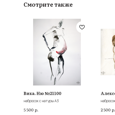
Смотрите также
Вика. Ню №21100
Алекс
набросок с натуры А3
набросок
р.
р
5 500
2 500