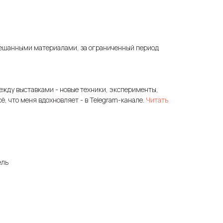
ешанными материалами, за ограниченный период
ежду выставками - новые техники, эксперименты,
сё, что меня вдохновляет - в Telegram-канале.
Читать
ель