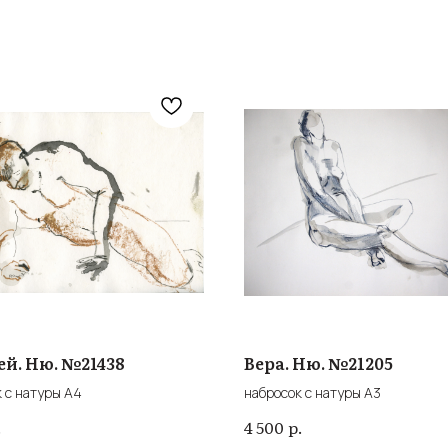
ей. Ню. №21438
Вера. Ню. №21205
 с натуры А4
набросок с натуры А3
.
р.
4 500