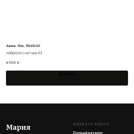
Анна. Ню. №21520
Сю
набросок с натуры А3
наб
р.
4 000
3 5
Купить
КАТАЛОГ РАБОТ
Мария
Полный каталог