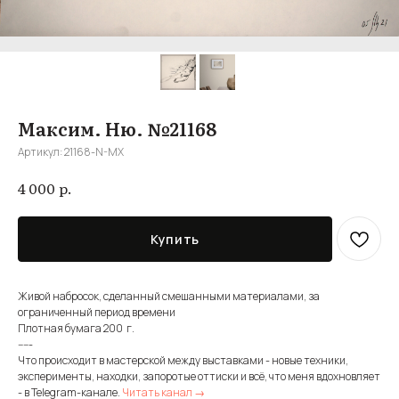
Максим. Ню. №21168
Артикул:
21168-N-MX
р.
4 000
Купить
Живой набросок, сделанный смешанными материалами, за
ограниченный период времени
Плотная бумага 200 г.
-----
Что происходит в мастерской между выставками - новые техники,
эксперименты, находки, запоротые оттиски и всё, что меня вдохновляет
- в Telegram-канале.
Читать канал →