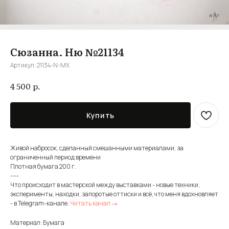
Сюзанна. Ню №21134
Артикул:
21134-N-MX
р.
4 500
Купить
Живой набросок, сделанный смешанными материалами, за
ограниченный период времени
Плотная бумага 200 г.
-----
Что происходит в мастерской между выставками - новые техники,
эксперименты, находки, запоротые оттиски и всё, что меня вдохновляет
- в Telegram-канале.
Читать канал →
Материал: Бумага