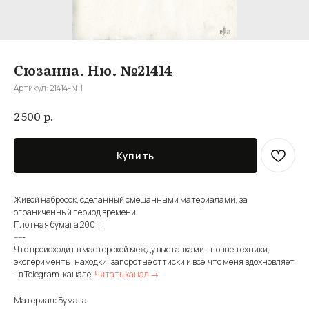
Сюзанна. Ню. №21414
Артикул:
21414-N-I
р.
2 500
Купить
Живой набросок, сделанный смешанными материалами, за
ограниченный период времени
Плотная бумага 200 г.
-----
Что происходит в мастерской между выставками - новые техники,
эксперименты, находки, запоротые оттиски и всё, что меня вдохновляет
- в Telegram-канале.
Читать канал →
Материал: Бумага