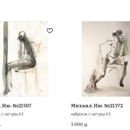
. Ню. №21507
Михаил. Ню. №21372
 с натуры А3
набросок с натуры А3
.
р.
3 000