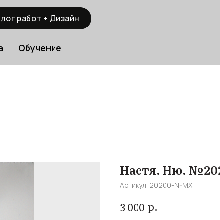
лог работ + Дизайн
а
Обучение
Настя. Ню. №20
Артикул:
20200-N-MX
р.
3 000