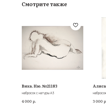
Смотрите также
Вика. Ню. №21183
Алиса
набросок с натуры А3
набросок
р.
р
4 000
3 000