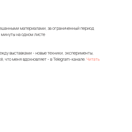
ешанными материалами, за ограниченный период
3 минуты на одном листе
ежду выставками - новые техники, эксперименты,
сё, что меня вдохновляет - в Telegram-канале.
Читать