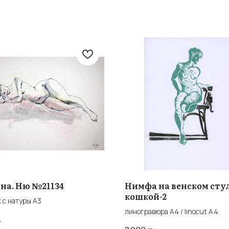
на. Ню №21134
Нимфа на венском стул
кошкой-2
 с натуры А3
линогравюра А4 / linocut A4
.
р.