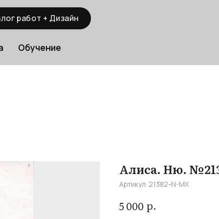
лог работ + Дизайн
а
Обучение
Алиса. Ню. №21
Артикул:
21382-N-MX
р.
5 000