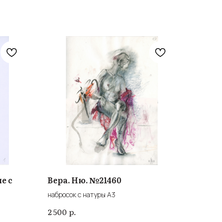
е с
Вера. Ню. №21460
набросок с натуры А3
р.
2 500