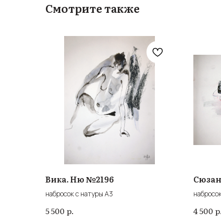
Смотрите также
Вика. Ню №2196
Сюзан
набросок с натуры А3
набросок
р.
р
5 500
4 500