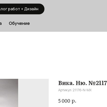
лог работ + Дизайн
а
Обучение
Вика. Ню. №211
Артикул:
21176-N-MX
р.
5 000