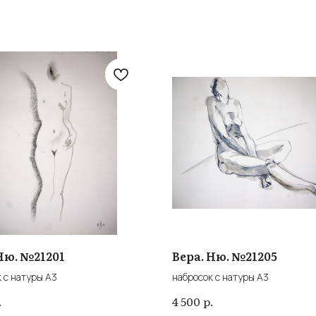
Ню. №21201
Вера. Ню. №21205
 с натуры А3
набросок с натуры А3
.
р.
4 500