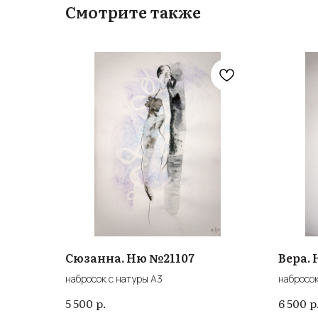
Смотрите также
Сюзанна. Ню №21107
Вера. 
набросок с натуры А3
набросок
р.
р
5 500
6 500