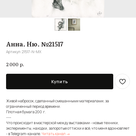
Анна. Ню. №21517
Артикул:
21517-N-MX
р.
2 000
Купить
Живой набросок, сделанный смешанными материалами, за
ограниченный период времени.
Плотная бумага 200 г.
-----
Что происходит в мастерской между выставками - новые техники,
эксперименты, находки, запоротые оттиски и всё, что меня вдохновляет
- в Telegram-канале.
Читать канал →