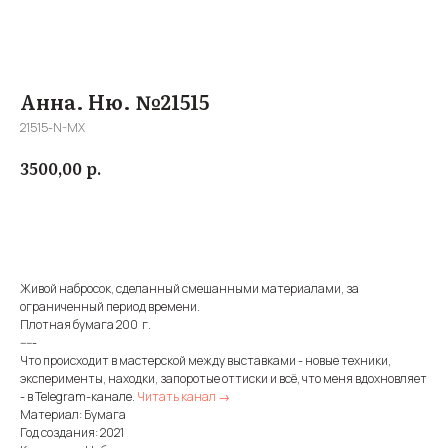
Анна. Ню. №21515
21515-N-MX
р.
3500,00
Купить
Живой набросок, сделанный смешанными материалами, за
ограниченный период времени.
Плотная бумага 200 г.
-----
Что происходит в мастерской между выставками - новые техники,
эксперименты, находки, запоротые оттиски и всё, что меня вдохновляет
- в Telegram-канале.
Читать канал →
Материал: Бумага
Год создания: 2021