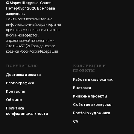
© Мария Щедрина. Санкт-
Петербург 2026
Все права
защищены.
Сайт носит исключительно
информационный характер и ни
при каких условиях не является
публичной офертой,
определяемой положениями
Статьи 437 (2) Гражданского
кодекса Российской Федерации
ПОКУПАТЕЛЮ
КОЛЛЕКЦИИ И
ПРОЕКТЫ
Доставка и оплата
Работы в коллекциях
Блог о графике
Выставки
Контакты
Книжные проекты
Обо мне
События и конкурсы
Политика
Portfolio
художника
конфиденциальности
CV