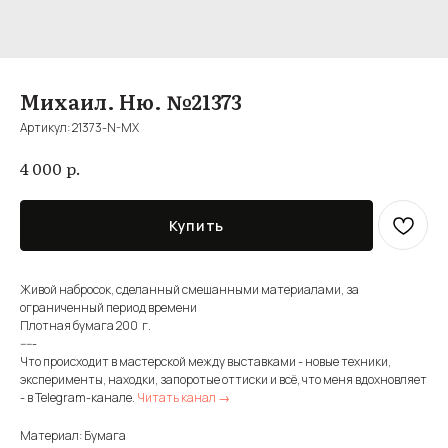
Михаил. Ню. №21373
Артикул:
21373-N-MX
р.
4 000
Купить
Живой набросок, сделанный смешанными материалами, за
ограниченный период времени
Плотная бумага 200 г.
-----
Что происходит в мастерской между выставками - новые техники,
эксперименты, находки, запоротые оттиски и всё, что меня вдохновляет
- в Telegram-канале.
Читать канал →
Материал: Бумага