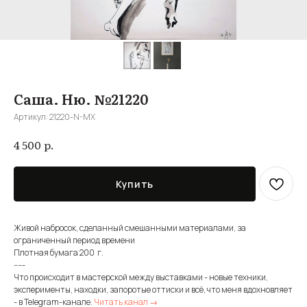
Саша. Ню. №21220
Артикул:
21220-N-MX
р.
4 500
Купить
Живой набросок, сделанный смешанными материалами, за
ограниченный период времени
Плотная бумага 200 г.
-----
Что происходит в мастерской между выставками - новые техники,
эксперименты, находки, запоротые оттиски и всё, что меня вдохновляет
- в Telegram-канале.
Читать канал →