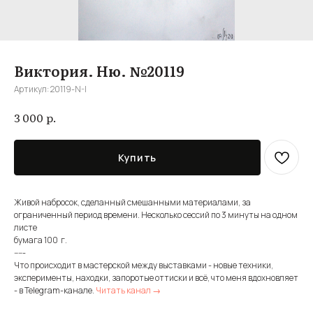
Виктория. Ню. №20119
Артикул:
20119-N-I
р.
3 000
Купить
Живой набросок, сделанный смешанными материалами, за
ограниченный период времени. Несколько сессий по 3 минуты на одном
листе
бумага 100 г.
-----
Что происходит в мастерской между выставками - новые техники,
эксперименты, находки, запоротые оттиски и всё, что меня вдохновляет
- в Telegram-канале.
Читать канал →