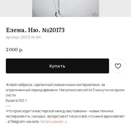
Елена. Ню. №20173
Артикул:
20173-N-MX
р.
2 000
Купить
Живой набросок, сделанный смешанными материалами, за
ограниченный период времени. Несколько сессий по 3 минуты на одном
листе
бумага 100 г.
-----
Что происходит в мастерской между выставками - новые техники,
эксперименты, находки, запоротые оттиски и всё, что меня вдохновляет
- в Telegram-канале.
Читать канал →