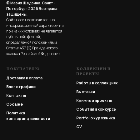
© Мария Щедрина. Санкт-
Петербург 2026
Все права
защищены.
Сайт носит исключительно
информационный характер и ни
при каких условиях не является
публичной офертой,
определяемой положениями
Статьи 437 (2) Гражданского
кодекса Российской Федерации
ПОКУПАТЕЛЮ
КОЛЛЕКЦИИ И
ПРОЕКТЫ
Доставка и оплата
Работы в коллекциях
Блог о графике
Выставки
Контакты
Книжные проекты
Обо мне
События и конкурсы
Политика
Portfolio
художника
конфиденциальности
CV