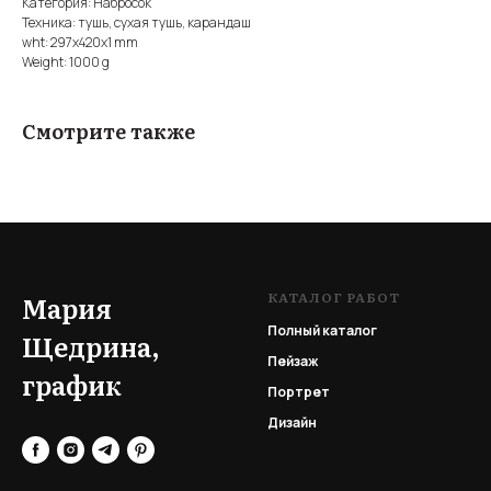
Категория: Набросок
Техника: тушь, сухая тушь, карандаш
wht: 297x420x1 mm
Weight: 1000 g
Смотрите также
КАТАЛОГ РАБОТ
Мария
Полный каталог
Щедрина,
Пейзаж
график
Портрет
Дизайн