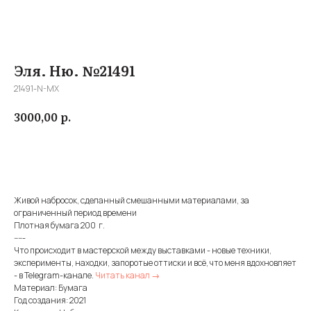
Эля. Ню. №21491
21491-N-MX
р.
3000,00
Купить
Живой набросок, сделанный смешанными материалами, за
ограниченный период времени
Плотная бумага 200 г.
-----
Что происходит в мастерской между выставками - новые техники,
эксперименты, находки, запоротые оттиски и всё, что меня вдохновляет
- в Telegram-канале.
Читать канал →
Материал: Бумага
Год создания: 2021