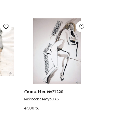
Саша. Ню. №21220
набросок с натуры А3
р.
4 500