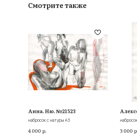
Смотрите также
Анна. Ню. №21523
Алекс
набросок с натуры А3
набросок
р.
р
4 000
3 000