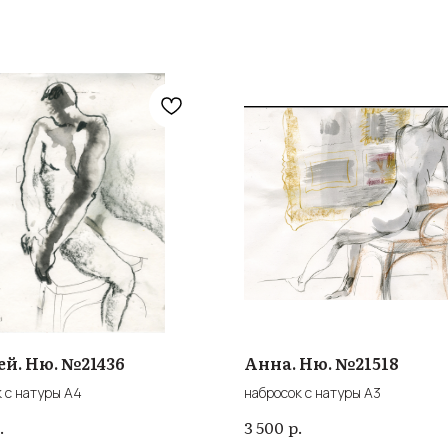
ей. Ню. №21436
Анна. Ню. №21518
 с натуры А4
набросок с натуры А3
.
р.
3 500