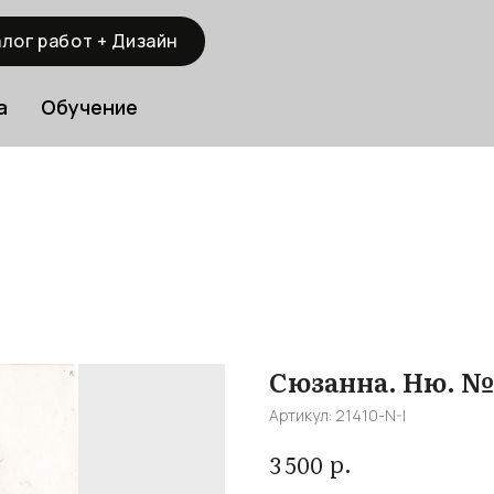
лог работ + Дизайн
а
Обучение
Сюзанна. Ню. №
Артикул:
21410-N-I
р.
3 500