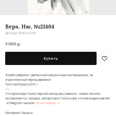
Вера. Ню. №21464
Артикул:
21464-N-MX
р.
3 000
Купить
Живой набросок, сделанный смешанными материалами, за
ограниченный период времени
Плотная бумага 200 г.
-----
Что происходит в мастерской между выставками - новые техники,
эксперименты, находки, запоротые оттиски и всё, что меня вдохновляет
- в Telegram-канале.
Читать канал →
Материал: Бумага