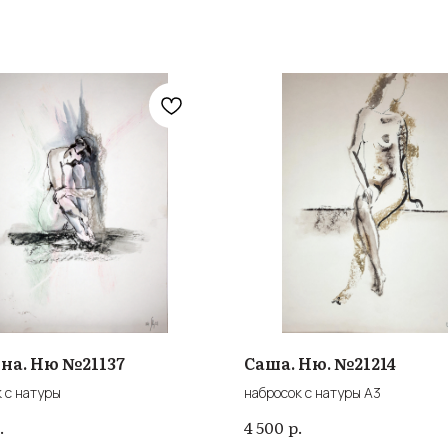
на. Ню №21137
Саша. Ню. №21214
 с натуры
набросок с натуры А3
.
р.
4 500