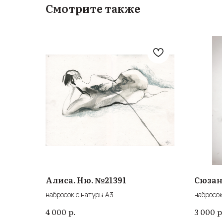
Смотрите также
Алиса. Ню. №21391
Сюзан
набросок с натуры А3
набросок
р.
р
4 000
3 000