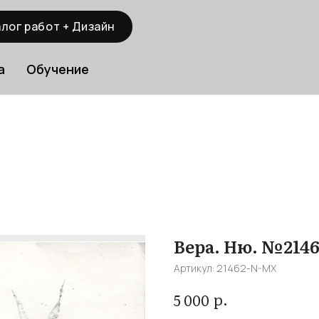
лог работ + Дизайн
а
Обучение
Вера. Ню. №214
Артикул:
21462-N-MX
р.
5 000