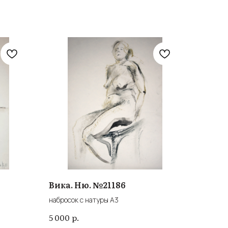
Вика. Ню. №21186
набросок с натуры А3
р.
5 000