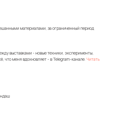
ешанными материалами, за ограниченный период
ежду выставками - новые техники, эксперименты,
сё, что меня вдохновляет - в Telegram-канале.
Читать
андаш