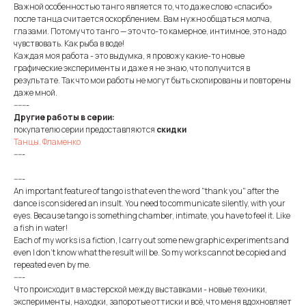
Важной особенностью танго является то, что даже слово «спасибо»
после танца считается оскорблением. Вам нужно общаться молча,
глазами. Потому что танго — это что-то камерное, интимное, это надо
чувствовать. Как рыба в воде!
Каждая моя работа - это выдумка, я провожу какие-то новые
графические эксперименты и даже я не знаю, что получится в
результате. Так что мои работы не могут быть скопированы и повторены
даже мной.
-------
Другие работы в серии:
покупателю серии предоставляются
скидки
Танцы. Фламенко
-----
-----
An important feature of tango is that even the word "thank you" after the
dance is considered an insult. You need to communicate silently, with your
eyes. Because tango is something chamber, intimate, you have to feel it. Like
a fish in water!
Each of my works is a fiction, I carry out some new graphic experiments and
even I don't know what the result will be. So my works cannot be copied and
repeated even by me.
-----
Что происходит в мастерской между выставками - новые техники,
эксперименты, находки, запоротые оттиски и всё, что меня вдохновляет