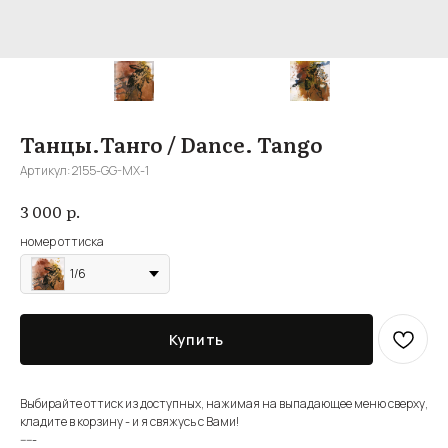
Танцы.Танго / Dance. Tango
Артикул:
2155-GG-MX-1
р.
3 000
номер оттиска
1/6
Купить
Выбирайте оттиск из доступных, нажимая на выпадающее меню сверху,
кладите в корзину - и я свяжусь с Вами!
-----