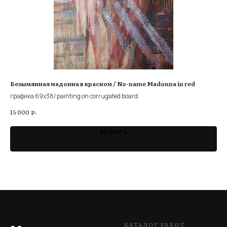
Безымянная мадонна в красном / No-name Madonna in red
Те
TV 
графика 69х38/ painting on corrugated board
гра
р.
15 000
8 
Купить
КАТАЛОГ РАБОТ