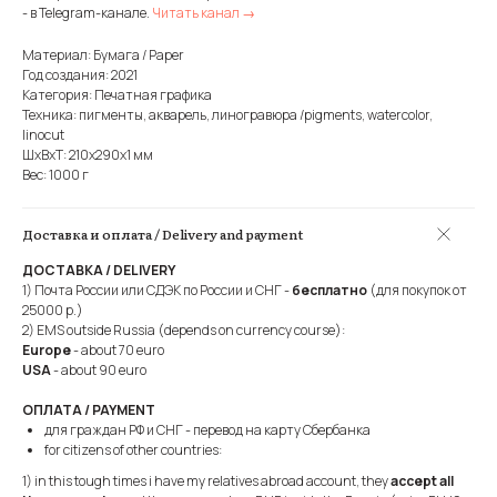
- в Telegram-канале.
Читать канал →
Материал: Бумага / Paper
Год создания: 2021
Категория: Печатная графика
Техника: пигменты, акварель, линогравюра /pigments, watercolor,
linocut
ШxВxТ: 210x290x1 мм
Вес: 1000 г
Доставка и оплата / Delivery and payment
ДОСТАВКА / DELIVERY
1) Почта России или СДЭК по России и СНГ -
бесплатно
(для покупок от
25000 р.)
2) EMS outside Russia (depends on currency course):
Europe
- about 70 euro
USA
- about 90 euro
ОПЛАТА / PAYMENT
для граждан РФ и СНГ - перевод на карту Сбербанка
for citizens of other countries:
1) in this tough times i have my relatives abroad account, they
accept all