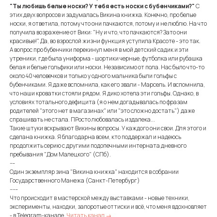
"Ты любишь белые носки? У тебя есть носки с бубенчиками?"
С
этих двух вопросов и задумалась Викина книжка. Конечно, про белые
носки, я ответила, потому что они пачкаются, потому и не люблю. На что
получила возражение от Вики: "Ну и что, что пачкаются? Зато они
красивые!". Да, во взрослой жизни функция уступила Красоте - это так.
А вопрос про бубенчики перекинул меня в мой детский садик и эти
утреники, где была униформа - шортики черные, футболка или рубашка
белая и белые гольфики или носки. Независимо от пола. Нас было что-то
около 40 человечков и только у одного мальчика были гольфы с
бубенчиками. Я даже вспомнила, как его звали - Марсель. И вспомнила,
что наши кроватки стояли рядом. Я дико хотела эти гольфы. Однако, в
условиях тотального дефицита (я о нем догадывалась по фразам
родителей "этого нет в магазинах" или "это сложно достать") даже
спрашивать не стала. ПРосто любовалась издалека...
Такие штуки вскрывают Викины вопросы. У каждого они свои. Для этого и
сделана книжка. Я благодарна всем, кто поддержал и надеюсь
продолжить серию с другими подопечными интерната дневного
пребывания "Дом Малецкого" (СПб).
---
Один экземпляр зина "Викина книжка" находится в собрании
Государственного Манежа (Санкт-Петербург)
-----
Что происходит в мастерской между выставками - новые техники,
эксперименты, находки, запоротые оттиски и всё, что меня вдохновляет
- в Telegram-канале.
Читать канал →