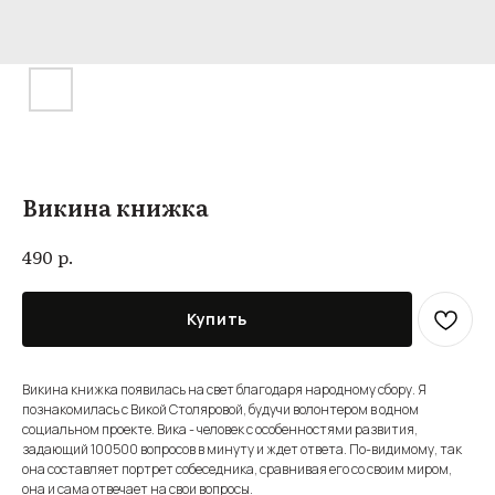
Викина книжка
р.
490
Купить
Викина книжка появилась на свет благодаря народному сбору. Я
познакомилась с Викой Столяровой, будучи волонтером в одном
социальном проекте. Вика - человек с особенностями развития,
задающий 100500 вопросов в минуту и ждет ответа. По-видимому, так
она составляет портрет собеседника, сравнивая его со своим миром,
она и сама отвечает на свои вопросы.