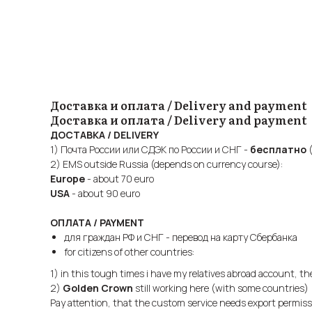
Доставка и оплата / Delivery and payment
Доставка и оплата / Delivery and payment
ДОСТАВКА / DELIVERY
1) Почта России или СДЭК по России и СНГ -
бесплатно
(
2) EMS outside Russia (depends on currency course):
Europe
- about 70 euro
USA
- about 90 euro
ОПЛАТА / PAYMENT
для граждан РФ и СНГ - перевод на карту Сбербанка
for citizens of other countries:
1) in this tough times i have my relatives abroad account, t
2)
Golden Crown
still working here (with some countries)
Pay attention, that the custom service needs export permis