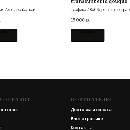
transeunt et id qouque
ия А4 с доработкой
графика 48х63/ painting on pap
.
р.
15 000
пить
Купить
ЛОГ РАБОТ
ПОКУПАТЕЛЮ
 каталог
Доставка и оплата
Блог о графике
т
Контакты