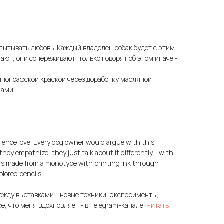
спытывать любовь. Каждый владелец собак будет с этим
учают, они сопереживают, только говорят об этом иначе -
ипографской краской через доработку масляной
шами.
ience love. Every dog owner would argue with this,
they empathize, they just talk about it differently - with
rk is made from a monotype with printing ink through
olored pencils.
ежду выставками - новые техники, эксперименты,
сё, что меня вдохновляет - в Telegram-канале.
Читать