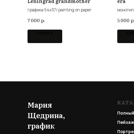
Leningrad grandmother
era
графика 54x37/ painting on paper
монотип
р.
р
7 000
5 000
Купить
Ку
КАТА
Мария
Щедрина,
Полный
Пейзаж
график
Портре