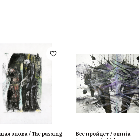
ая эпоха / The passing
Все пройдет / omnia