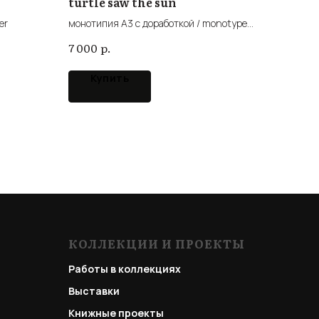
turtle saw the sun
er
монотипия А3 с доработкой / monotype
with inking
р.
7 000
Купить
КОЛЛЕКЦИИ И ПРОЕКТЫ
Работы в коллекциях
Выставки
Книжные проекты