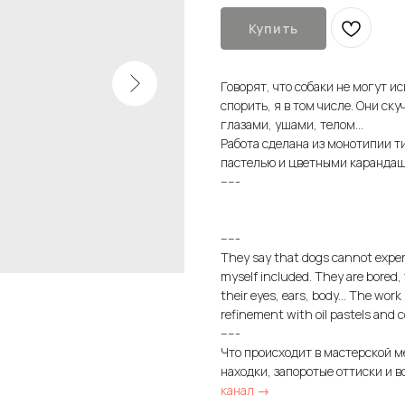
Купить
Говорят, что собаки не могут и
спорить, я в том числе. Они ск
глазами, ушами, телом...
Работа сделана из монотипии т
пастелью и цветными каранда
-----
-----
They say that dogs cannot exper
myself included. They are bored, 
their eyes, ears, body... The wo
refinement with oil pastels and c
-----
Что происходит в мастерской м
находки, запоротые оттиски и в
канал →