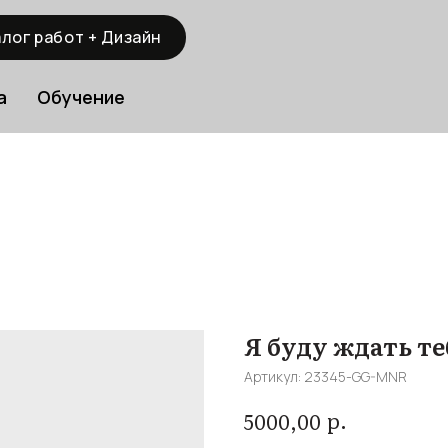
лог работ + Дизайн
а
Обучение
Я буду ждать тебя
Артикул:
23345-GG-MNR
р.
5000,00