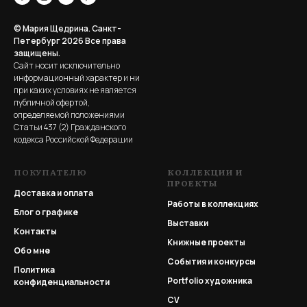
© Мария Щедрина. Санкт-
Петербург 2026
Все права
защищены.
Сайт носит исключительно
информационный характер и ни
при каких условиях не является
публичной офертой,
определяемой положениями
Статьи 437 (2) Гражданского
кодекса Российской Федерации
ПОКУПАТЕЛЮ
КОЛЛЕКЦИИ И
ПРОЕКТЫ
Доставка и оплата
Работы в коллекциях
Блог о графике
Выставки
Контакты
Книжные проекты
Обо мне
События и конкурсы
Политика
Portfolio
художника
конфиденциальности
CV