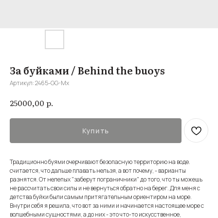
За буйками / Behind the buoys
Артикул:
2465-GG-Mx
р.
25000,00
Купить
Традиционно буями очерчивают безопасную территорию на воде.
считается, что дальше плавать нельзя, а вот почему, - варианты
разнятся. От нелепых "заберут пограничники" до того, что ты можешь
не рассчитать свои силы и не вернуться обратно на берег. Для меня с
детства буйки были самым притягательным ориентиром на море.
Внутри себя я решила, что вот за ними и начинается настоящее море c
волшебными сущностями, а до них - это что-то искусственное,