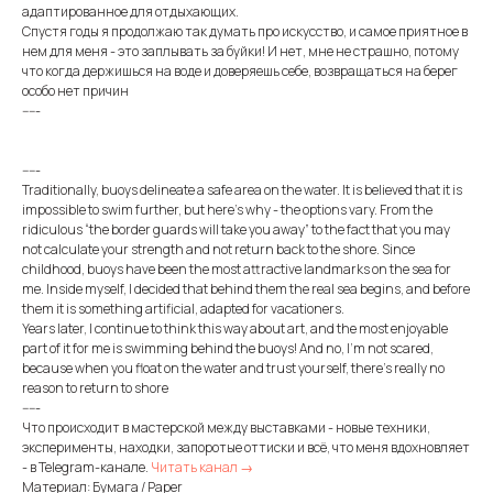
адаптированное для отдыхающих.
Спустя годы я продолжаю так думать про искусство, и самое приятное в
нем для меня - это заплывать за буйки! И нет, мне не страшно, потому
что когда держишься на воде и доверяешь себе, возвращаться на берег
особо нет причин
-----
-----
Traditionally, buoys delineate a safe area on the water. It is believed that it is
impossible to swim further, but here’s why - the options vary. From the
ridiculous “the border guards will take you away” to the fact that you may
not calculate your strength and not return back to the shore. Since
childhood, buoys have been the most attractive landmarks on the sea for
me. Inside myself, I decided that behind them the real sea begins, and before
them it is something artificial, adapted for vacationers.
Years later, I continue to think this way about art, and the most enjoyable
part of it for me is swimming behind the buoys! And no, I’m not scared,
because when you float on the water and trust yourself, there’s really no
reason to return to shore
-----
Что происходит в мастерской между выставками - новые техники,
эксперименты, находки, запоротые оттиски и всё, что меня вдохновляет
- в Telegram-канале.
Читать канал →
Материал: Бумага / Paper