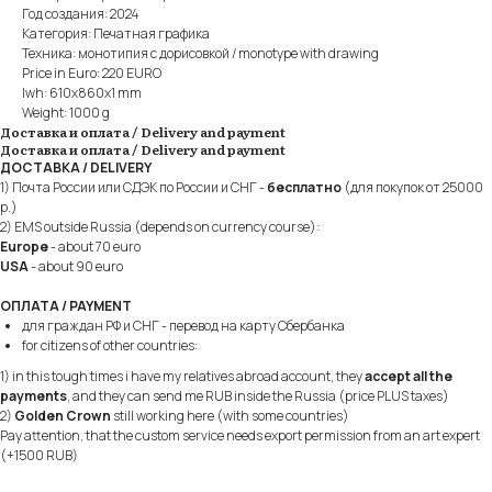
Год создания: 2024
Категория: Печатная графика
Техника: монотипия с дорисовкой / monotype with drawing
Price in Euro: 220 EURO
lwh: 610x860x1 mm
Weight: 1000 g
Доставка и оплата / Delivery and payment
Доставка и оплата / Delivery and payment
ДОСТАВКА / DELIVERY
1) Почта России или СДЭК по России и СНГ -
бесплатно
(для покупок от 25000
р.)
2) EMS outside Russia (depends on currency course):
Europe
- about 70 euro
USA
- about 90 euro
ОПЛАТА / PAYMENT
для граждан РФ и СНГ - перевод на карту Сбербанка
for citizens of other countries:
1) in this tough times i have my relatives abroad account, they
accept all the
payments
, and they can send me RUB inside the Russia (price PLUS taxes)
2)
Golden Crown
still working here (with some countries)
Pay attention, that the custom service needs export permission from an art expert
(+1500 RUB)