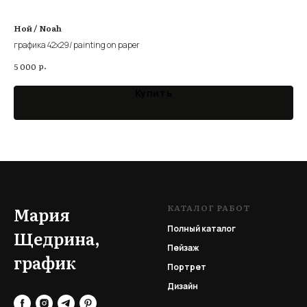
Ной / Noah
Тв
графика 42х29/ painting on paper
мон
р.
5 000
3 0
Купить
КАТАЛОГ РАБОТ
Мария
Полный каталог
Щедрина,
Пейзаж
график
Портрет
Дизайн