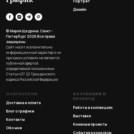
Портрет
Дизайн
© Мария Щедрина. Санкт-
Петербург 2026
Все права
защищены.
Сайт носит исключительно
информационный характер и ни
при каких условиях не является
публичной офертой,
определяемой положениями
Статьи 437 (2) Гражданского
кодекса Российской Федерации
ПОКУПАТЕЛЮ
КОЛЛЕКЦИИ И
ПРОЕКТЫ
Доставка и оплата
Работы в коллекциях
Блог о графике
Выставки
Контакты
Книжные проекты
Обо мне
События и конкурсы