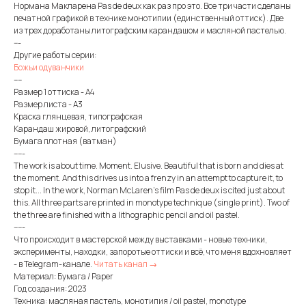
Нормана Макларена Pas de deux как раз про это. Все три части сделаны
печатной графикой в технике монотипии (единственный оттиск). Две
из трех доработаны литографским карандашом и масляной пастелью.
---
Другие работы серии:
Божьи одуванчики
----
Размер 1 оттиска - А4
Размер листа - А3
Краска глянцевая, типографская
Карандаш жировой, литографский
Бумага плотная (ватман)
-----
The work is about time. Moment. Elusive. Beautiful that is born and dies at
the moment. And this drives us into a frenzy in an attempt to capture it, to
stop it... In the work, Norman McLaren's film Pas de deux is cited just about
this. All three parts are printed in monotype technique (single print). Two of
the three are finished with a lithographic pencil and oil pastel.
-----
Что происходит в мастерской между выставками - новые техники,
эксперименты, находки, запоротые оттиски и всё, что меня вдохновляет
- в Telegram-канале.
Читать канал →
Материал: Бумага / Paper
Год создания: 2023
Техника: масляная пастель, монотипия / oil pastel, monotype