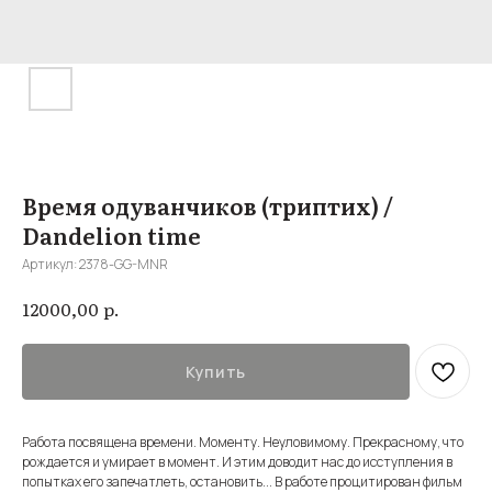
Время одуванчиков (триптих) /
Dandelion time
Артикул:
2378-GG-MNR
р.
12000,00
Купить
Работа посвящена времени. Моменту. Неуловимому. Прекрасному, что
рождается и умирает в момент. И этим доводит нас до исступления в
попытках его запечатлеть, остановить... В работе процитирован фильм