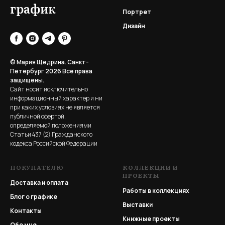
график
Портрет
Дизайн
© Мария Щедрина. Санкт-
Петербург 2026
Все права
защищены.
Сайт носит исключительно
информационный характер и ни
при каких условиях не является
публичной офертой,
определяемой положениями
Статьи 437 (2) Гражданского
кодекса Российской Федерации
ПОКУПАТЕЛЮ
КОЛЛЕКЦИИ И
ПРОЕКТЫ
Доставка и оплата
Работы в коллекциях
Блог о графике
Выставки
Контакты
Книжные проекты
Обо мне