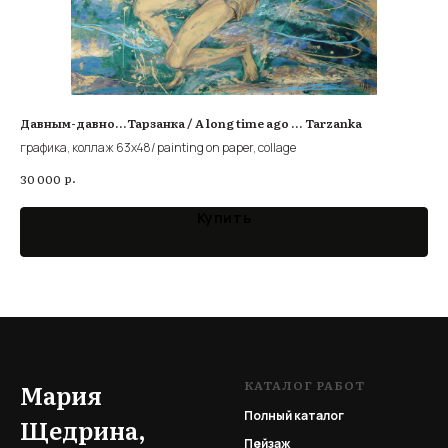
Давным-давно...Тарзанка / A long time ago ... Tarzanka
Ис
графика, коллаж 63х48/ painting on paper, collage
А4 
р.
30 000
5 0
Купить
КАТАЛОГ РАБОТ
Мария
Полный каталог
Щедрина,
Пейзаж