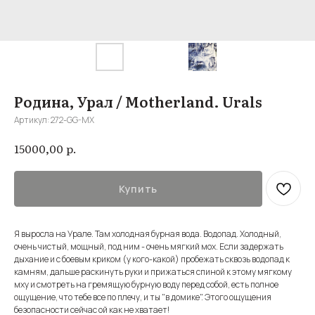
Родина, Урал / Motherland. Urals
Артикул:
272-GG-MX
р.
15000,00
Купить
Я выросла на Урале. Там холодная бурная вода. Водопад. Холодный,
очень чистый, мощный, под ним - очень мягкий мох. Если задержать
дыхание и с боевым криком (у кого-какой) пробежать сквозь водопад к
камням, дальше раскинуть руки и прижаться спиной к этому мягкому
мху и смотреть на гремящую бурную воду перед собой, есть полное
ощущение, что тебе все по плечу, и ты "в домике". Этого ощущения
безопасности сейчас ой как не хватает!