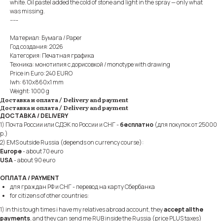
white. Oil pastel added the cold of stone and light in the spray — only what
was missing.
-----
Материал: Бумага / Paper
Год создания: 2026
Категория: Печатная графика
Техника: монотипия с дорисовкой / monotype with drawing
Price in Euro: 240 EURO
lwh: 610x860x1 mm
Weight: 1000 g
Доставка и оплата / Delivery and payment
Доставка и оплата / Delivery and payment
ДОСТАВКА / DELIVERY
1) Почта России или СДЭК по России и СНГ -
бесплатно
(для покупок от 25000
р.)
2) EMS outside Russia (depends on currency course):
Europe
- about 70 euro
USA
- about 90 euro
ОПЛАТА / PAYMENT
для граждан РФ и СНГ - перевод на карту Сбербанка
for citizens of other countries:
1) in this tough times i have my relatives abroad account, they
accept all the
payments
, and they can send me RUB inside the Russia (price PLUS taxes)