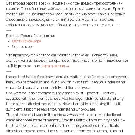
Это вторая работа в серии «Родина» - о трёх водах и трёх состояниях
памяти. После Балтики с её бесконечностью и воздухом - Урал. Другое
состояние. Монотипия сложилась вертикально почти сама: несколько
слоёв, движение сверху вниз, синий и белый. Масляная пастель
добавила холод камня и свет в брызгах - только то, чего не хватало.
-----
В серии "Родина" еще вышли:
Балтийское море
Черное море
Что происходит в мастерской между выставками - новые техники,
эксперименты, находки, запоротые оттиски и всё, что меня вдохновляет
- в Telegram-канале.
Читать канал →
-----
I heard the Urals before I saw them. You walk into the forest, and somewhere
below you catches a sound. Wind, you think at first. Then you understand:
water. Cold, very clean, completely indifferent to you.
Ural waterfalls do not comfort. They simply exist — powerful, vertical,
occupied with their own business. As a teenager I didn't understand why
these places affected me so deeply. Now I do: next to something that self-
sufficient, it becomes easier to understand who you are.
This is the second work in the series
Motherland
— about three bodies of
water and three states of memory. After the Baltic with its infinity and air —
the Urals. A different state entirely. The monotype settled into verticals
almost on its own: several layers, movement from top to bottom, blue and