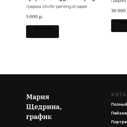
графика 
in a watermelon
графика 26x36/ painting on paper
30 000
р.
5 000
Ку
Купить
КАТА
Мария
Щедрина,
Полный
Пейзаж
график
Портре