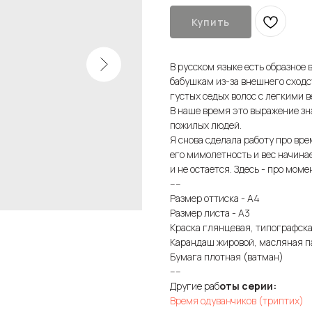
Купить
В русском языке есть образное 
бабушкам из-за внешнего сходс
густых седых волос с легкими 
В наше время это выражение зна
пожилых людей.
Я снова сделала работу про вре
его мимолетность и вес начина
и не остается. Здесь - про мом
----
Размер оттиска - А4
Размер листа - А3
Краска глянцевая, типографск
Карандаш жировой, масляная п
Бумага плотная (ватман)
----
Другие раб
оты серии:
Время одуванчиков (триптих)