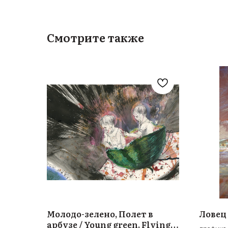
Смотрите также
Молодо-зелено, Полет в
Ловец 
арбузе / Young green. Flying