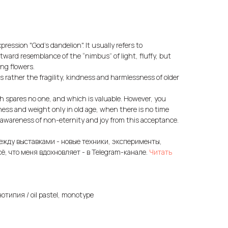
xpression "God's dandelion". It usually refers to
ard resemblance of the “nimbus” of light, fluffy, but
ing flowers.
rather the fragility, kindness and harmlessness of older
ch spares no one, and which is valuable. However, you
ness and weight only in old age, when there is no time
 awareness of non-eternity and joy from this acceptance.
ежду выставками - новые техники, эксперименты,
сё, что меня вдохновляет - в Telegram-канале.
Читать
типия / oil pastel, monotype