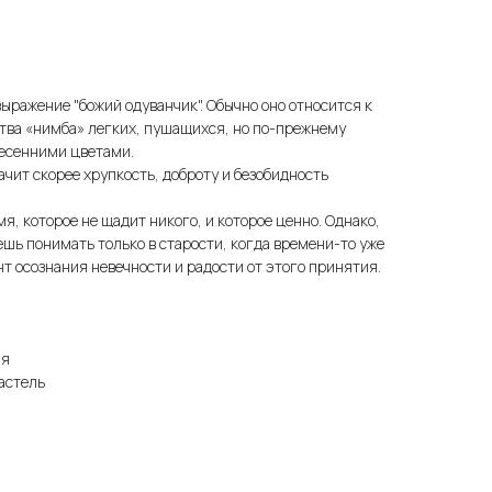
выражение "божий одуванчик". Обычно оно относится к
тва «нимба» легких, пушащихся, но по-прежнему
весенними цветами.
чит скорее хрупкость, доброту и безобидность
мя, которое не щадит никого, и которое ценно. Однако,
ешь понимать только в старости, когда времени-то уже
ент осознания невечности и радости от этого принятия.
ая
астель