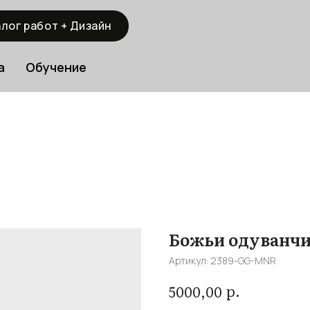
лог работ + Дизайн
а
Обучение
Божьи одуванчик
Артикул:
2389-GG-MNR
р.
5000,00