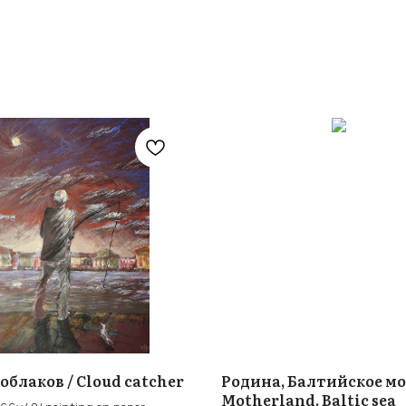
облаков / Cloud catcher
Родина, Балтийское мо
Motherland. Baltic sea