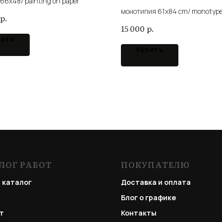
66x48/ painting on paper
монотипия 61х84 cm/ monotype
р.
р.
15 000
пить
Купить
ЛОГ РАБОТ
ПОКУПАТЕЛЮ
 каталог
Доставка и оплата
Блог о графике
т
Контакты