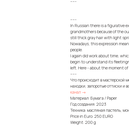
-----
-----
In Russian there is a figurative e
grandmothers because of the outw
still thick gray hair with light spr
Nowadays, this expression means 
people.
I again did work about time, whi
begin to understand its fleeting
left. Here - about the moment of
-----
Что происходит в мастерской м
находки, запоротые оттиски и в
канал →
Материал: Бумага / Paper
Год создания: 2023
Техника: масляная пастель, моно
Price in Euro: 250 EURO
Weight: 200 g