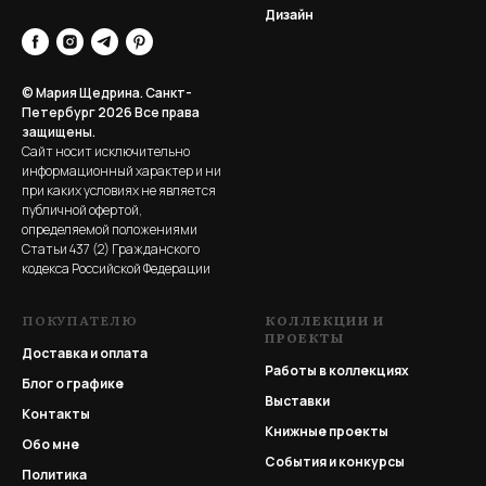
Дизайн
© Мария Щедрина. Санкт-
Петербург 2026
Все права
защищены.
Сайт носит исключительно
информационный характер и ни
при каких условиях не является
публичной офертой,
определяемой положениями
Статьи 437 (2) Гражданского
кодекса Российской Федерации
ПОКУПАТЕЛЮ
КОЛЛЕКЦИИ И
ПРОЕКТЫ
Доставка и оплата
Работы в коллекциях
Блог о графике
Выставки
Контакты
Книжные проекты
Обо мне
События и конкурсы
Политика