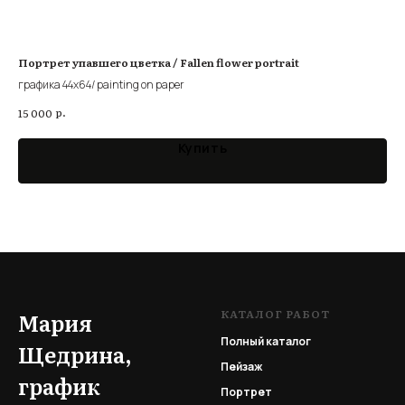
Портрет упавшего цветка / Fallen flower portrait
Шар
blu
графика 44х64/ painting on paper
гра
р.
15 000
15 
Купить
КАТАЛОГ РАБОТ
Мария
Полный каталог
Щедрина,
Пейзаж
график
Портрет