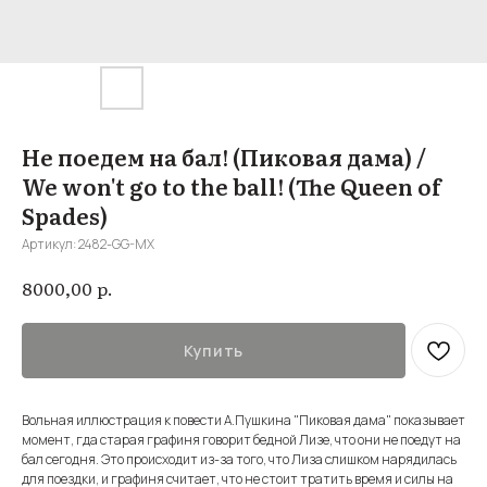
Не поедем на бал! (Пиковая дама) /
We won't go to the ball! (The Queen of
Spades)
Артикул:
2482-GG-MX
р.
8000,00
Купить
Вольная иллюстрация к повести А.Пушкина "Пиковая дама" показывает
момент, гда старая графиня говорит бедной Лизе, что они не поедут на
бал сегодня. Это происходит из-за того, что Лиза слишком нарядилась
для поездки, и графиня считает, что не стоит тратить время и силы на