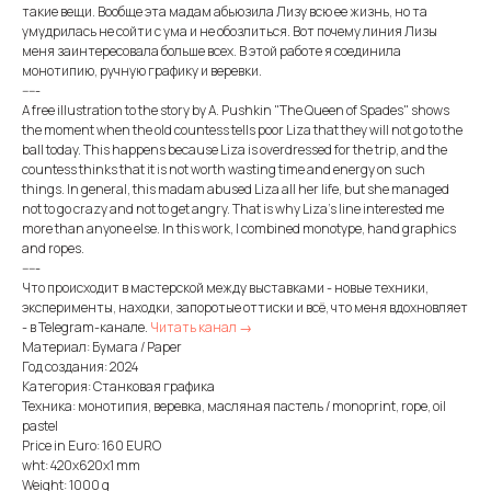
такие вещи. Вообще эта мадам абьюзила Лизу всю ее жизнь, но та
умудрилась не сойти с ума и не обозлиться. Вот почему линия Лизы
меня заинтересовала больше всех. В этой работе я соединила
монотипию, ручную графику и веревки.
-----
A free illustration to the story by A. Pushkin "The Queen of Spades" shows
the moment when the old countess tells poor Liza that they will not go to the
ball today. This happens because Liza is overdressed for the trip, and the
countess thinks that it is not worth wasting time and energy on such
things. In general, this madam abused Liza all her life, but she managed
not to go crazy and not to get angry. That is why Liza's line interested me
more than anyone else. In this work, I combined monotype, hand graphics
and ropes.
-----
Что происходит в мастерской между выставками - новые техники,
эксперименты, находки, запоротые оттиски и всё, что меня вдохновляет
- в Telegram-канале.
Читать канал →
Материал: Бумага / Paper
Год создания: 2024
Категория: Станковая графика
Техника: монотипия, веревка, масляная пастель / monoprint, rope, oil
pastel
Price in Euro: 160 EURO
wht: 420x620x1 mm
Weight: 1000 g