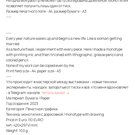
Ни одна моя работа не может быть скопирована даже мной. Монотипия
позволяет получить лишь один оттиск.
Размер печатного поля - А4, размер бумаги - А3
-----
-----
Every year nature wakes up and begins a new life. Like a woman getting
married.
As a texture freak, I experiment with every piece. Here I made a monotype
with printing ink, and then finished with lithographic, grease pencil and
colored pencil.
None of my work can be copied even by me.
Print field size - A4, paper size - A3
-----
Что происходит в мастерской между выставками - новые техники,
эксперименты, находки, запоротые оттиски и всё, что меня вдохновляет
- в Telegram-канале.
Читать канал →
Материал: Бумага / Paper
Год создания: 2023
Категория: Печатная графика
Техника: монотипия с дорисовкой / monotype with drawing
Price in Euro: 110 EURO
lwh: 420x297x1 mm
Weight: 100 g