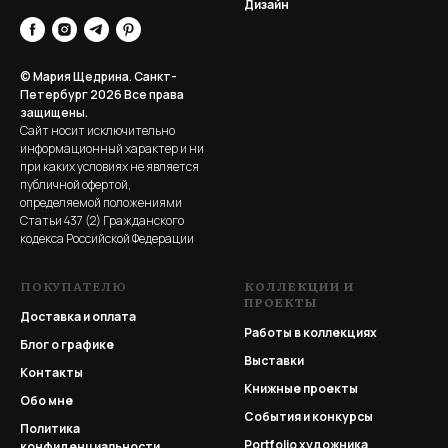
Дизайн
© Мария Щедрина. Санкт-
Петербург 2026
Все права
защищены.
Сайт носит исключительно
информационный характер и ни
при каких условиях не является
публичной офертой,
определяемой положениями
Статьи 437 (2) Гражданского
кодекса Российской Федерации
ПОКУПАТЕЛЮ
КОЛЛЕКЦИИ И
ПРОЕКТЫ
Доставка и оплата
Работы в коллекциях
Блог о графике
Выставки
Контакты
Книжные проекты
Обо мне
События и конкурсы
Политика
Portfolio
художника
конфиденциальности