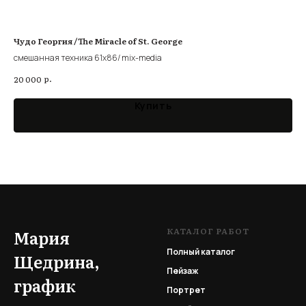
Чудо Георгия /The Miracle of St. George
Чер
смешанная техника 61х86/ mix-media
мон
р.
20 000
7 0
Купить
КАТАЛОГ РАБОТ
Мария
Полный каталог
Щедрина,
Пейзаж
график
Портрет