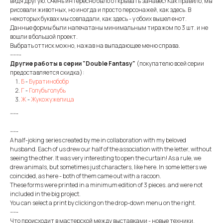
видя другую. Очень интересно было открывать занавес! Как правило, мы
рисовали животных, но иногда и просто персонажей, как здесь. В
некоторых буквах мы совпадали, как здесь - у обоих вышел енот.
Данные формы были напечатаны минимальным тиражом по 3 шт. и не
вошли в большой проект.
Выбрать оттиск можно, нажав на выпадающее меню справа.
-------
Другие работы в серии "Double Fantasy"
(покупателю всей серии
предоставляется скидка):
Б
-
Буратинобобр
Г
-
Голубьголубь
Ж
-
Жукожужелица
-----
-----
A half-joking series created by me in collaboration with my beloved
husband. Each of us drew our half of the association with the letter, without
seeing the other. It was very interesting to open the curtain! As a rule, we
drew animals, but sometimes just characters, like here. In some letters we
coincided, as here - both of them came out with a racoon.
These forms were printed in a minimum edition of 3 pieces. and were not
included in the big project.
You can select a print by clicking on the drop-down menu on the right.
-----
Что происходит в мастерской между выставками - новые техники,