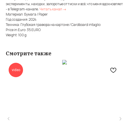
эксперименты, находки, запоротые оттиски и всё, что меня вдохновляет
- в Telegram-канале.
Читать канал →
Материал: Бумага / Paper
Год создания: 2024
Техника: Глубокая гравюра на картоне / Cardboard intaglio
Price in Euro: 35 EURO
Weight: 100 g
Смотрите также
video