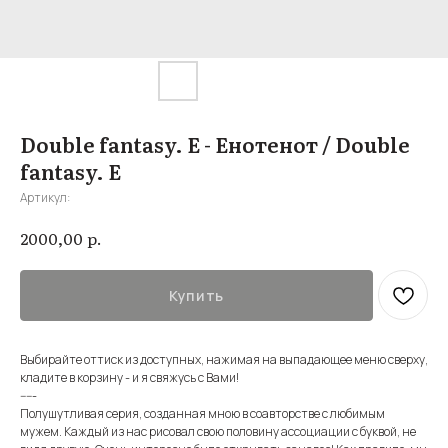
Double fantasy. Е - Енотенот / Double
fantasy. Е
Артикул:
р.
2000,00
Купить
Выбирайте оттиск из доступных, нажимая на выпадающее меню сверху,
кладите в корзину - и я свяжусь с Вами!
-----
Полушутливая серия, созданная мною в соавторстве с любимым
мужем. Каждый из нас рисовал свою половину ассоциации с буквой, не